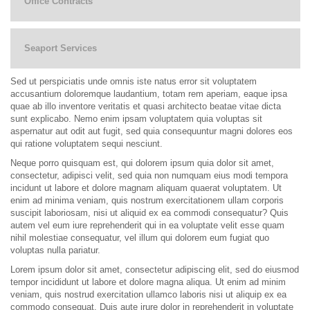
Office Contracts
Seaport Services
Sed ut perspiciatis unde omnis iste natus error sit voluptatem
accusantium doloremque laudantium, totam rem aperiam, eaque ipsa
quae ab illo inventore veritatis et quasi architecto beatae vitae dicta
sunt explicabo. Nemo enim ipsam voluptatem quia voluptas sit
aspernatur aut odit aut fugit, sed quia consequuntur magni dolores eos
qui ratione voluptatem sequi nesciunt.
Neque porro quisquam est, qui dolorem ipsum quia dolor sit amet,
consectetur, adipisci velit, sed quia non numquam eius modi tempora
incidunt ut labore et dolore magnam aliquam quaerat voluptatem. Ut
enim ad minima veniam, quis nostrum exercitationem ullam corporis
suscipit laboriosam, nisi ut aliquid ex ea commodi consequatur? Quis
autem vel eum iure reprehenderit qui in ea voluptate velit esse quam
nihil molestiae consequatur, vel illum qui dolorem eum fugiat quo
voluptas nulla pariatur.
Lorem ipsum dolor sit amet, consectetur adipiscing elit, sed do eiusmod
tempor incididunt ut labore et dolore magna aliqua. Ut enim ad minim
veniam, quis nostrud exercitation ullamco laboris nisi ut aliquip ex ea
commodo consequat. Duis aute irure dolor in reprehenderit in voluptate